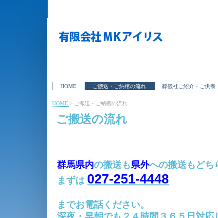
HOME
ご搬送・ご納棺の流れ
葬儀社ご紹介・ご供養
HOME
>
ご搬送・ご納棺の流れ
ご搬送の流れ
群馬県内
の搬送も
県外
への搬送も
どち
027-251-4448
まずは
までお電話ください。
深夜・早朝でも２４時間３６５日対応